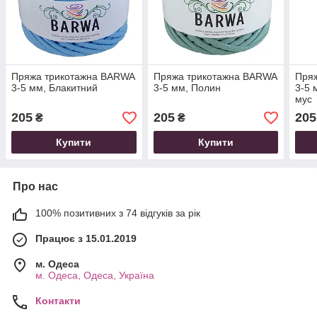
Пряжа трикотажна BARWA
Пряжа трикотажна BARWA
Пря
3-5 мм, Блакитний
3-5 мм, Полин
3-5 
мус
205
205
205
₴
₴
Купити
Купити
Про нас
100% позитивних з 74 відгуків за рік
Працює з 15.01.2019
м. Одеса
м. Одеса, Одеса, Україна
Контакти