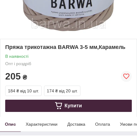
Пряжа трикотажна BARWA 3-5 мм,Карамель
В наявності
Опт і роздріб
205
₴
184 ₴
від 10 шт.
174 ₴
від 20 шт.
Купити
Опис
Характеристики
Доставка
Оплата
Умови п