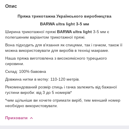
Опис
Пряжа трикотажна Українського виробництва
BARWA ultra light 3-5 мм
Ширина трикотажної пряжі
BARWA ultra light
3-5 мм є
полегшеним варіантом трикотажної пряжі.
Вона підходить для в'язання як спицями, так і гачком, також її
можна використовувати для виробів в техніці макраме.
Наша пряжа виготовлена з високоякісного турецького
сировини.
Склад: 100% бавовна
Довжина нитки в мотку: 110-120 метрів.
Рекомендований розмір спиць і гачка залежить від бажаної
густини вироби: від 3 до 5 номерів*
*чим щільніше ви хочете отримати виріб, тим менший номер
необхідно використовувати.
Приховати