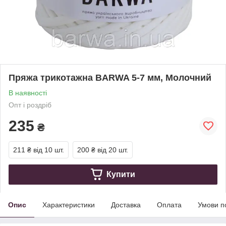
Пряжа трикотажна BARWA 5-7 мм, Молочний
В наявності
Опт і роздріб
235
₴
211 ₴
від 10 шт.
200 ₴
від 20 шт.
Купити
Опис
Характеристики
Доставка
Оплата
Умови п