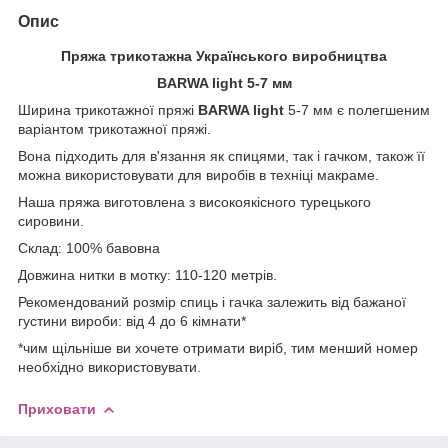
Опис
Пряжа трикотажна Українського виробництва
BARWA light 5-7 мм
Ширина трикотажної пряжі
BARWA light
5-7 мм є полегшеним
варіантом трикотажної пряжі.
Вона підходить для в'язання як спицями, так і гачком, також її
можна використовувати для виробів в техніці макраме.
Наша пряжа виготовлена з високоякісного турецького
сировини.
Склад: 100% бавовна
Довжина нитки в мотку: 110-120 метрів.
Рекомендований розмір спиць і гачка залежить від бажаної
густини вироби: від 4 до 6 кімнати*
*чим щільніше ви хочете отримати виріб, тим менший номер
необхідно використовувати.
Приховати