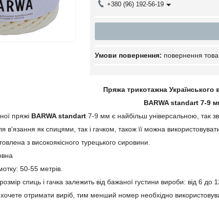
+380 (96) 192-56-19
повернення това
Пряжа трикотажна Українського
BARWA standart 7-9 м
ної пряжі
BARWA standart
7-9 мм є найбільш універсальною, так з
я в'язання як спицями, так і гачком, також її можна використовувати
овлена з високоякісного турецького сировини.
овна
отку: 50-55 метрів.
озмір спиць і гачка залежить від бажаної густини вироби: від 6 до 
 хочете отримати виріб, тим менший номер необхідно використовув