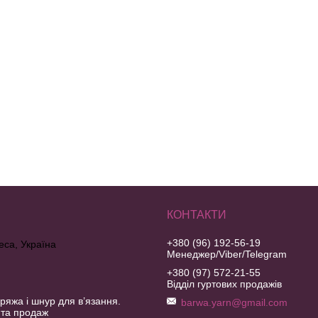
+380 (96) 192-56-19
еса, Україна
Менеджер/Viber/Telegram
+380 (97) 572-21-55
Відділ гуртових продажів
ряжа і шнур для в’язання.
barwa.yarn@gmail.com
 та продаж