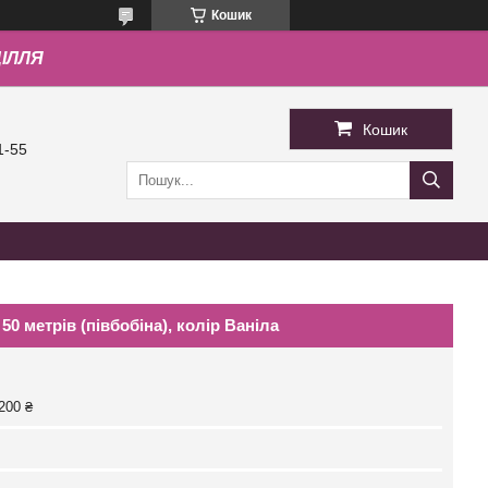
Кошик
ДІЛЛЯ
Кошик
1-55
0 метрів (півбобіна), колір Ваніла
200 ₴