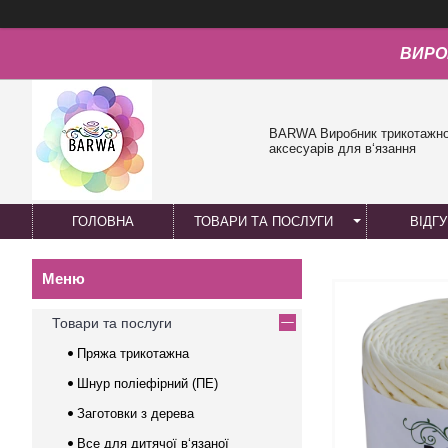
ВИРО
BARWA Виробник трикотажної
аксесуарів для в‘язання
ГОЛОВНА
ТОВАРИ ТА ПОСЛУГИ
ВІДГ
Товари та послуги
Пряжа трикотажна
Шнур поліефірний (ПЕ)
Заготовки з дерева
Все для дитячої в‘язаної