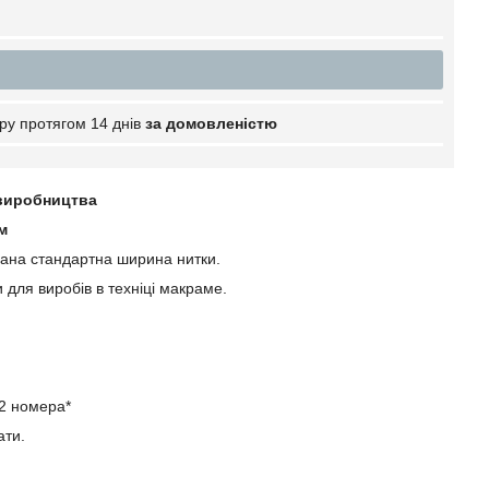
ру протягом 14 днів
за домовленістю
 виробництва
м
вана стандартна ширина нитки.
 для виробів в техніці макраме.
12 номера*
ати.