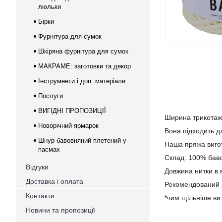
люльки
Бірки
Фурнітура для сумок
Шкіряна фурнітура для сумок
МАКРАМЕ: заготовки та декор
Інструменти і доп. матеріали
Послуги
ВИГІДНІ ПРОПОЗИЦІЇ
Ширина трикотаж
Новорічний ярмарок
Вона підходить дл
Шнур бавовняний плетений у
Наша пряжа вигот
пасмах
Склад: 100% бав
Відгуки
Довжина нитки в м
Доставка і оплата
Рекомендований р
Контакти
*чим щільніше ви
Новини та пропозиції