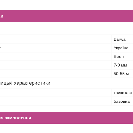
ки
Barwa
к
Україна
Візон
7-9 мм
50-55 м
ицькі характеристики
трикотажн
бавовна
ля замовлення