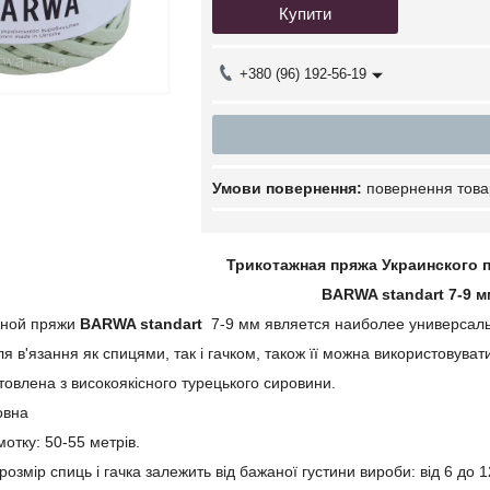
Купити
+380 (96) 192-56-19
повернення това
Трикотажная пряжа Украинского 
BARWA standart 7-9 м
жной пряжи
BARWA standart
7-9 мм является наиболее универсаль
я в'язання як спицями, так і гачком, також її можна використовувати
овлена з високоякісного турецького сировини.
овна
отку: 50-55 метрів.
озмір спиць і гачка залежить від бажаної густини вироби: від 6 до 