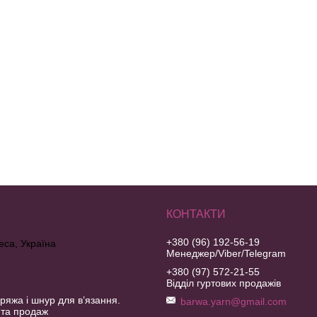
+380 (96) 192-56-19
еса, Україна
Менеджер/Viber/Telegram
+380 (97) 572-21-55
Відділ гуртових продажів
ряжа і шнур для в’язання.
barwa.yarn@gmail.com
 та продаж