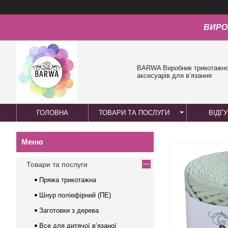
ВИРО
BARWA Виробник трикотажної
аксесуарів для в‘язання
ГОЛОВНА
ТОВАРИ ТА ПОСЛУГИ
ВІДГ
Товари та послуги
Пряжа трикотажна
Шнур поліефірний (ПЕ)
Заготовки з дерева
Все для дитячої в‘язаної