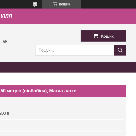
Кошик
ДІЛЛЯ
Кошик
1-55
0 метрів (півбобіна), Матча латте
200 ₴