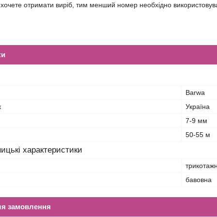
 хочете отримати виріб, тим менший номер необхідно використовув
ки
Barwa
к
Україна
7-9 мм
50-55 м
ицькі характеристики
трикотажн
бавовна
ля замовлення