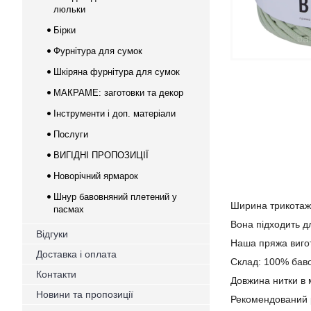
люльки
Бірки
Фурнітура для сумок
Шкіряна фурнітура для сумок
МАКРАМЕ: заготовки та декор
Інструменти і доп. матеріали
Послуги
ВИГІДНІ ПРОПОЗИЦІЇ
Новорічний ярмарок
Шнур бавовняний плетений у
Ширина трикота
пасмах
Вона підходить дл
Відгуки
Наша пряжа вигот
Доставка і оплата
Склад: 100% бав
Контакти
Довжина нитки в м
Новини та пропозиції
Рекомендований р