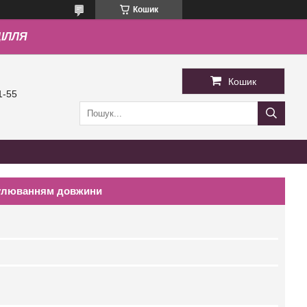
Кошик
ДІЛЛЯ
Кошик
1-55
гулюванням довжини