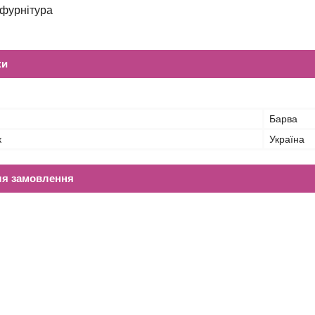
офурнітура
ки
Барва
к
Україна
ля замовлення