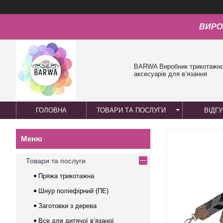
ВИРО
BARWA Виробник трикотажної
аксесуарів для в‘язання
ГОЛОВНА
ТОВАРИ ТА ПОСЛУГИ
ВІДГ
Товари та послуги
Пряжа трикотажна
Шнур поліефірний (ПЕ)
Заготовки з дерева
Все для дитячої в‘язаної