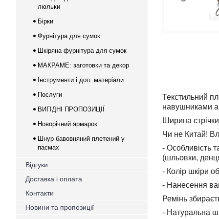
люльки
Бірки
Фурнітура для сумок
Шкіряна фурнітура для сумок
МАКРАМЕ: заготовки та декор
Інструменти і доп. матеріали
Послуги
Текстильний пл
навушниками а
ВИГІДНІ ПРОПОЗИЦІЇ
Ширина стрічки
Новорічний ярмарок
Чи не Китай! В
Шнур бавовняний плетений у
пасмах
- Особливість т
(шльовки, денця
Відгуки
- Колір шкіри о
Доставка і оплата
- Нанесення ва
Контакти
Ремінь збираєть
Новини та пропозиції
- Натуральна ш