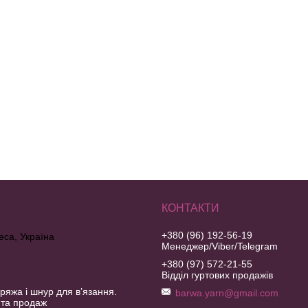
+380 (96) 192-56-19
еса, Україна
Менеджер/Viber/Telegram
+380 (97) 572-21-55
Відділ гуртових продажів
ряжа і шнур для в’язання.
barwa.yarn@gmail.com
 та продаж