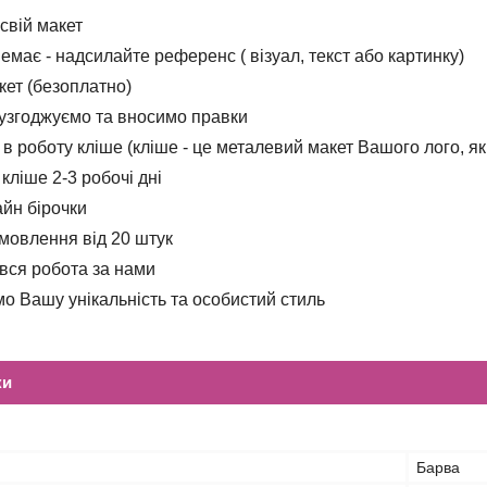
 свій макет
емає - надсилайте референс ( візуал, текст або картинку)
кет (безоплатно)
 узгоджуємо та вносимо правки
в роботу кліше (кліше - це металевий макет Вашого лого, як
кліше 2-3 робочі дні
айн бірочки
амовлення від 20 штук
і вся робота за нами
о Вашу унікальність та особистий стиль
ки
Барва