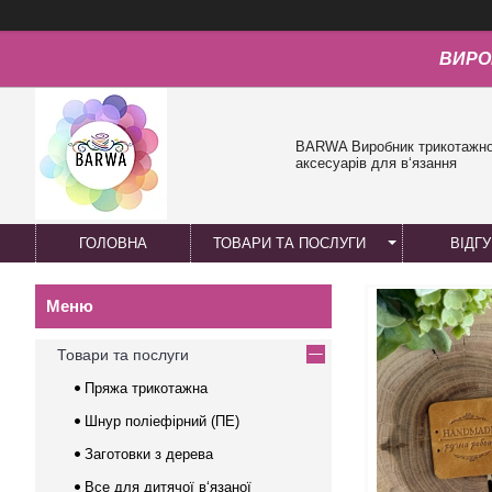
ВИРО
BARWA Виробник трикотажної
аксесуарів для в‘язання
ГОЛОВНА
ТОВАРИ ТА ПОСЛУГИ
ВІДГ
Товари та послуги
Пряжа трикотажна
Шнур поліефірний (ПЕ)
Заготовки з дерева
Все для дитячої в‘язаної