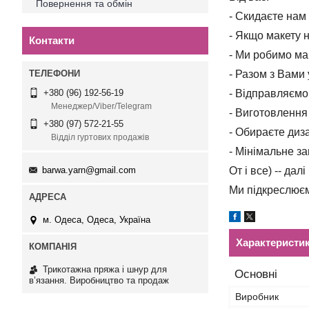
Повернення та обмін
- Скидаєте нам
- Якщо макету н
Контакти
- Ми робимо ма
- Разом з Вами
- Відправляємо 
+380 (96) 192-56-19
Менеджер/Viber/Telegram
- Виготовлення 
+380 (97) 572-21-55
- Обираєте диз
Відділ гуртових продажів
- Мінімальне з
barwa.yarn@gmail.com
От і все) -- дал
Ми підкреслюєм
м. Одеса, Одеса, Україна
Характеристи
Трикотажна пряжа і шнур для
Основні
в’язання. Виробництво та продаж
Виробник