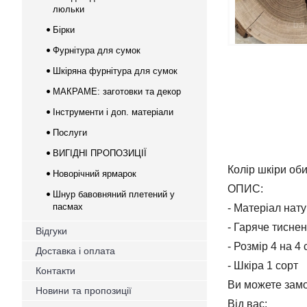
люльки
Бірки
Фурнітура для сумок
Шкіряна фурнітура для сумок
МАКРАМЕ: заготовки та декор
Інструменти і доп. матеріали
Послуги
ВИГІДНІ ПРОПОЗИЦІЇ
Колір шкіри об
Новорічний ярмарок
ОПИС:
Шнур бавовняний плетений у
пасмах
- Матеріал нат
- Гаряче тисне
Відгуки
- Розмір 4 на 4 
Доставка і оплата
- Шкіра 1 сорт
Контакти
Ви можете замо
Новини та пропозиції
Від вас: