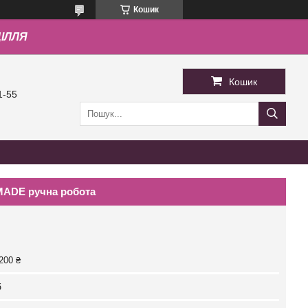
Кошик
ДІЛЛЯ
Кошик
1-55
ADE ручна робота
200 ₴
б