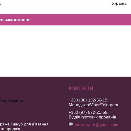
к
Україна
ля замовлення
+380 (96) 192-56-19
еса, Україна
Менеджер/Viber/Telegram
+380 (97) 572-21-55
Відділ гуртових продажів
ряжа і шнур для в’язання.
barwa.yarn@gmail.com
 та продаж