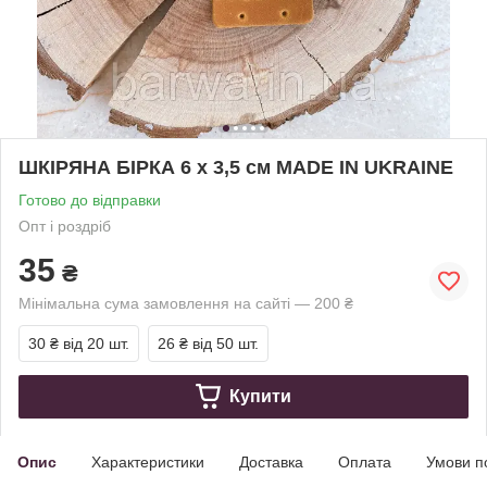
ШКІРЯНА БІРКА 6 х 3,5 см MADE IN UKRAINE
Готово до відправки
Опт і роздріб
35
₴
Мінімальна сума замовлення на сайті — 200 ₴
30 ₴
від 20 шт.
26 ₴
від 50 шт.
Купити
Опис
Характеристики
Доставка
Оплата
Умови п