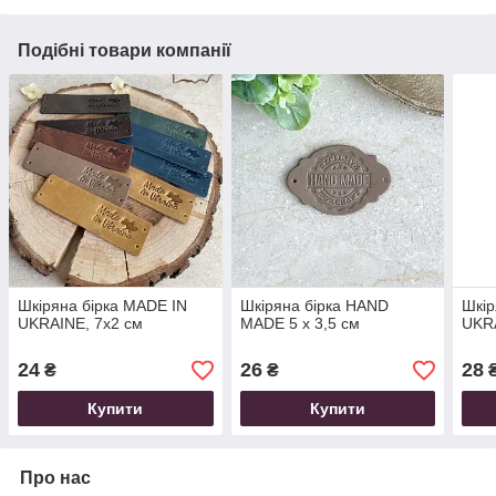
Подібні товари компанії
Шкіряна бірка MADE IN
Шкіряна бірка HAND
Шкір
UKRAINE, 7х2 см
MADE 5 х 3,5 см
UKRA
24
26
28
₴
₴
Купити
Купити
Про нас