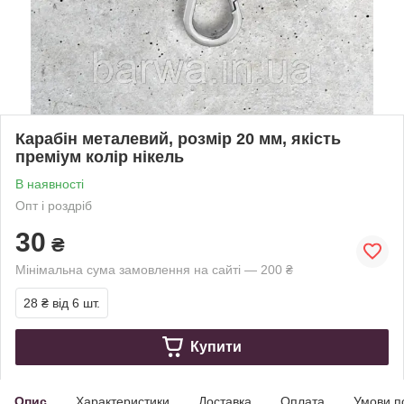
Карабін металевий, розмір 20 мм, якість
преміум колір нікель
В наявності
Опт і роздріб
30
₴
Мінімальна сума замовлення на сайті — 200 ₴
28 ₴
від 6 шт.
Купити
Опис
Характеристики
Доставка
Оплата
Умови п