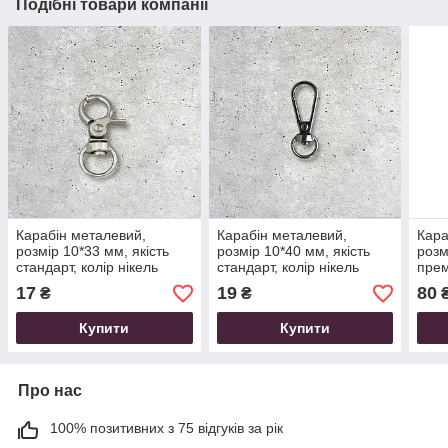
Подібні товари компанії
Карабін металевий,
Карабін металевий,
Кара
розмір 10*33 мм, якість
розмір 10*40 мм, якість
розм
стандарт, колір нікель
стандарт, колір нікель
прем
17
19
80
₴
₴
Купити
Купити
Про нас
100% позитивних з 75 відгуків за рік