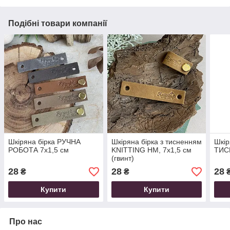
Подібні товари компанії
Шкіряна бірка РУЧНА
Шкіряна бірка з тисненням
Шкір
РОБОТА 7х1,5 см
KNITTING HM, 7х1,5 см
ТИС
(гвинт)
28
28
28
₴
₴
Купити
Купити
Про нас