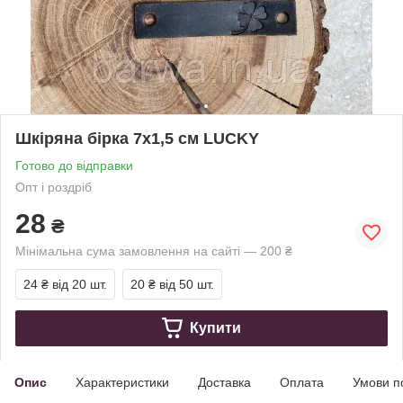
Шкіряна бірка 7х1,5 см LUCKY
Готово до відправки
Опт і роздріб
28
₴
Мінімальна сума замовлення на сайті — 200 ₴
24 ₴
від 20 шт.
20 ₴
від 50 шт.
Купити
Опис
Характеристики
Доставка
Оплата
Умови п