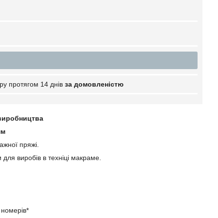
ру протягом 14 днів
за домовленістю
 виробництва
мм
ажної пряжі.
 для виробів в техніці макраме.
 номерів*