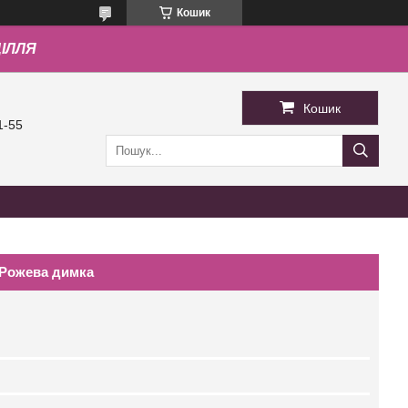
Кошик
ДІЛЛЯ
Кошик
1-55
 Рожева димка