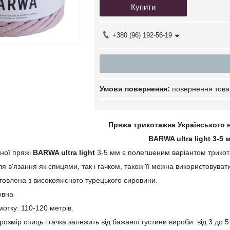
Купити
+380 (96) 192-56-19
повернення това
Пряжа трикотажна Українського
BARWA ultra light 3-5 
ної пряжі
BARWA ultra light
3-5 мм є полегшеним варіантом трикот
я в'язання як спицями, так і гачком, також її можна використовувати
овлена з високоякісного турецького сировини.
овна
отку: 110-120 метрів.
змір спиць і гачка залежить від бажаної густини вироби: від 3 до 5