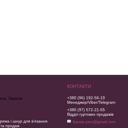
+380 (96) 192-56-19
еса, Україна
Менеджер/Viber/Telegram
+380 (97) 572-21-55
Відділ гуртових продажів
ряжа і шнур для в’язання.
barwa.yarn@gmail.com
 та продаж