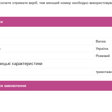
 хочете отримати виріб, тим менший номер необхідно використовув
ки
Barwa
к
Україна
Рожевий
ицькі характеристики
трикотажн
ля замовлення