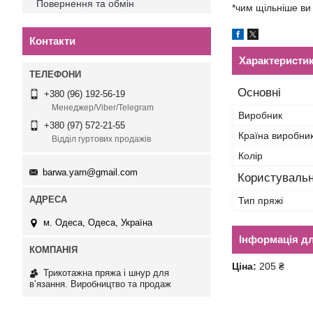
Повернення та обмін
*чим щільніше ви
Контакти
Характеристи
Основні
+380 (96) 192-56-19
Менеджер/Viber/Telegram
Виробник
+380 (97) 572-21-55
Країна виробни
Відділ гуртових продажів
Колір
barwa.yarn@gmail.com
Користувальн
Тип пряжі
м. Одеса, Одеса, Україна
Інформація д
Ціна:
205 ₴
Трикотажна пряжа і шнур для
в’язання. Виробництво та продаж