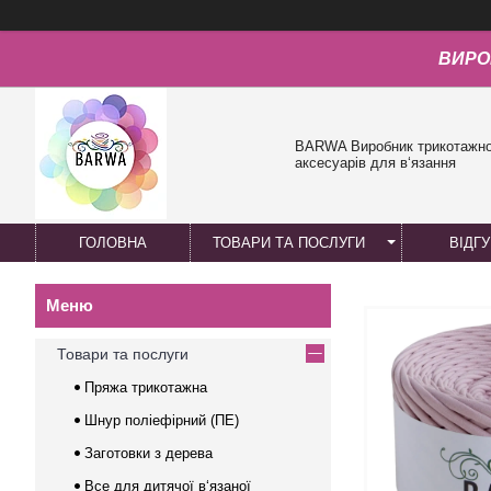
ВИРО
BARWA Виробник трикотажної
аксесуарів для в‘язання
ГОЛОВНА
ТОВАРИ ТА ПОСЛУГИ
ВІДГ
Товари та послуги
Пряжа трикотажна
Шнур поліефірний (ПЕ)
Заготовки з дерева
Все для дитячої в‘язаної