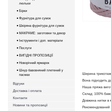
люльки
Бірки
Фурнітура для сумок
Шкіряна фурнітура для сумок
МАКРАМЕ: заготовки та декор
Інструменти і доп. матеріали
Послуги
ВИГІДНІ ПРОПОЗИЦІЇ
Новорічний ярмарок
Шнур бавовняний плетений у
Ширина трикотаж
пасмах
Вона підходить дл
Відгуки
Наша пряжа вигот
Доставка і оплата
Склад: 100% бав
Контакти
Довжина нитки в м
Новини та пропозиції
Рекомендований ро