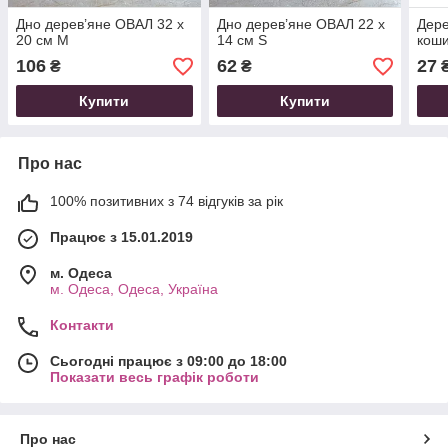
Дно дерев’яне ОВАЛ 32 х
Дно дерев’яне ОВАЛ 22 х
Дере
20 см М
14 см S
коши
106
62
27
₴
₴
Купити
Купити
Про нас
100% позитивних з 74 відгуків за рік
Працює з 15.01.2019
м. Одеса
м. Одеса, Одеса, Україна
Контакти
Сьогодні працює з 09:00 до 18:00
Показати весь графік роботи
Про нас