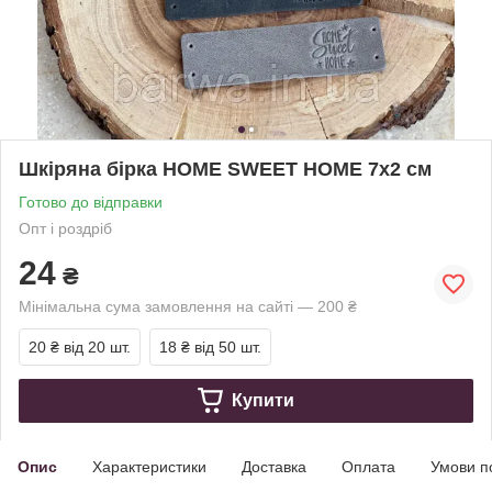
Шкіряна бірка HOME SWEET HOME 7х2 см
Готово до відправки
Опт і роздріб
24
₴
Мінімальна сума замовлення на сайті — 200 ₴
20 ₴
від 20 шт.
18 ₴
від 50 шт.
Купити
Опис
Характеристики
Доставка
Оплата
Умови п