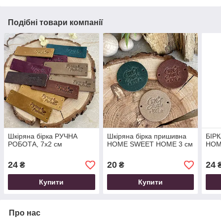
Подібні товари компанії
Шкіряна бірка РУЧНА
Шкіряна бірка пришивна
БІР
РОБОТА, 7х2 см
HOME SWEET HOME 3 см
HOM
24
20
24
₴
₴
Купити
Купити
Про нас