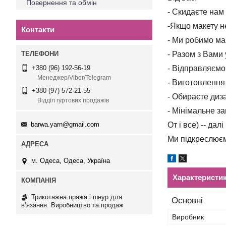
Повернення та обмін
- Скидаєте нам
-Якщо макету н
Контакти
- Ми робимо ма
- Разом з Вами
- Відправляємо 
+380 (96) 192-56-19
Менеджер/Viber/Telegram
- Виготовлення 
+380 (97) 572-21-55
- Обираєте диз
Відділ гуртових продажів
- Мінімальне з
barwa.yarn@gmail.com
От і все) -- дал
Ми підкреслюєм
м. Одеса, Одеса, Україна
Характеристи
Трикотажна пряжа і шнур для
Основні
в’язання. Виробництво та продаж
Виробник