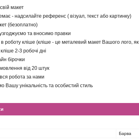
 свій макет
емає - надсилайте референс ( візуал, текст або картинку)
кет (безоплатно)
 узгоджуємо та вносимо правки
в роботу кліше (кліше - це металевий макет Вашого лого, як
кліше 2-3 робочі дні
айн бірочки
амовлення від 20 штук
і вся робота за нами
о Вашу унікальність та особистий стиль
ки
Барва