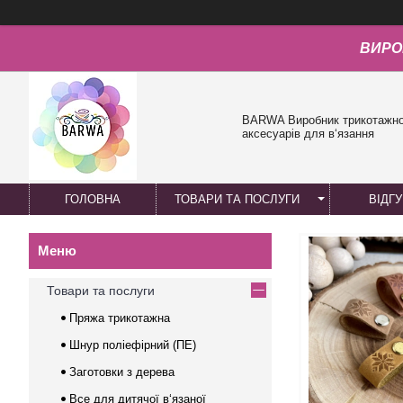
ВИРО
BARWA Виробник трикотажної
аксесуарів для в‘язання
ГОЛОВНА
ТОВАРИ ТА ПОСЛУГИ
ВІДГ
Товари та послуги
Пряжа трикотажна
Шнур поліефірний (ПЕ)
Заготовки з дерева
Все для дитячої в‘язаної