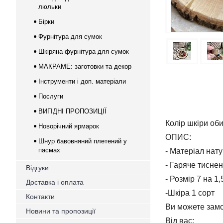
люльки
Бірки
Фурнітура для сумок
Шкіряна фурнітура для сумок
МАКРАМЕ: заготовки та декор
Інструменти і доп. матеріали
Послуги
ВИГІДНІ ПРОПОЗИЦІЇ
Колір шкіри об
Новорічний ярмарок
ОПИС:
Шнур бавовняний плетений у
пасмах
- Матеріал нат
- Гаряче тисне
Відгуки
- Розмір 7 на 1,
Доставка і оплата
-Шкіра 1 сорт
Контакти
Ви можете замо
Новини та пропозиції
Від вас: