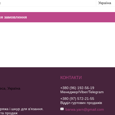
к
Україна
ля замовлення
+380 (96) 192-56-19
еса, Україна
Менеджер/Viber/Telegram
+380 (97) 572-21-55
Відділ гуртових продажів
ряжа і шнур для в’язання.
barwa.yarn@gmail.com
 та продаж