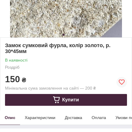
Замок сумковий фурла, колір золото, р.
30*45мм
В наявності
Роздріб
150
₴
Мінімальна сума замовлення на сайті — 200 ₴
Купити
Опис
Характеристики
Доставка
Оплата
Умови п