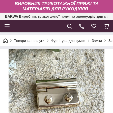
ВИРОБНИК ТРИКОТАЖНОЇ ПРЯЖІ ТА
МАТЕРІАЛІВ ДЛЯ РУКОДІЛЛЯ
BARWA Виробник трикотажної пряжі та аксесуарів для в‘яз
Товари та послуги
Фурнітура для сумок
Замки
За