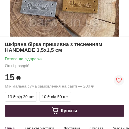
Шкіряна бірка пришивна з тисненням
HANDMADE 3,5х1,5 см
Готово до відправки
Опт і роздріб
15
₴
Мінімальна сума замовлення на сайті — 200 ₴
13 ₴
від 20 шт.
10 ₴
від 50 шт.
Купити
Опис
Характеристики
Доставка
Оплата
Умови п