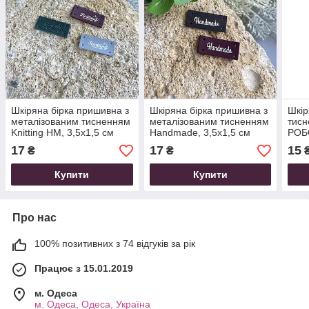
Шкіряна бірка пришивна з
Шкіряна бірка пришивна з
Шкір
металізованим тисненням
металізованим тисненням
тис
Knitting HM, 3,5х1,5 см
Handmade, 3,5х1,5 см
РОБО
17
17
15
₴
₴
Купити
Купити
Про нас
100% позитивних з 74 відгуків за рік
Працює з 15.01.2019
м. Одеса
м. Одеса, Одеса, Україна