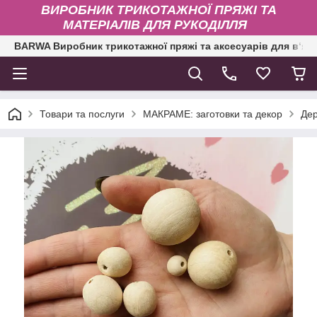
ВИРОБНИК ТРИКОТАЖНОЇ ПРЯЖІ ТА
МАТЕРІАЛІВ ДЛЯ РУКОДІЛЛЯ
BARWA Виробник трикотажної пряжі та аксесуарів для в‘яз
Товари та послуги
МАКРАМЕ: заготовки та декор
Дер