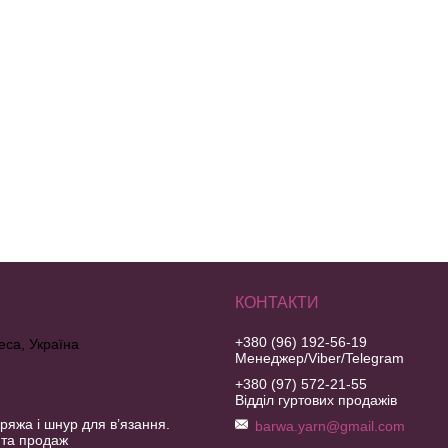
+380 (96) 192-56-19
еса, Україна
Менеджер/Viber/Telegram
+380 (97) 572-21-55
Відділ гуртових продажів
ряжа і шнур для в’язання.
barwa.yarn@gmail.com
 та продаж