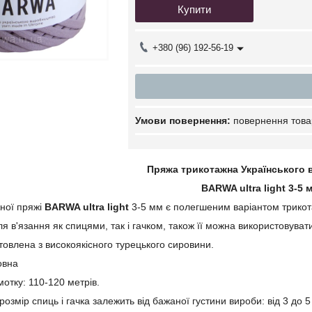
Купити
+380 (96) 192-56-19
повернення това
Пряжа трикотажна Українського
BARWA ultra light 3-5 
ної пряжі
BARWA ultra light
3-5 мм є полегшеним варіантом трикот
я в'язання як спицями, так і гачком, також її можна використовувати
овлена з високоякісного турецького сировини.
овна
отку: 110-120 метрів.
змір спиць і гачка залежить від бажаної густини вироби: від 3 до 5