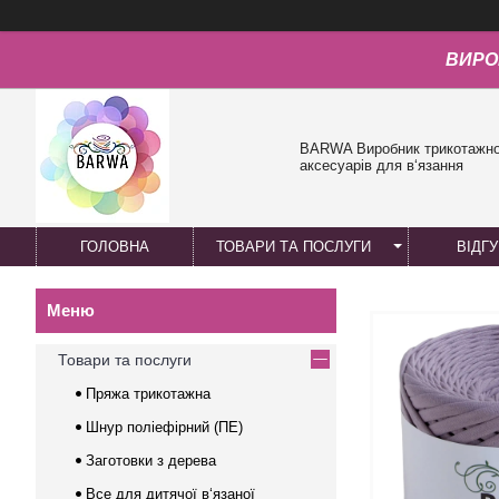
ВИРО
BARWA Виробник трикотажної
аксесуарів для в‘язання
ГОЛОВНА
ТОВАРИ ТА ПОСЛУГИ
ВІДГ
Товари та послуги
Пряжа трикотажна
Шнур поліефірний (ПЕ)
Заготовки з дерева
Все для дитячої в‘язаної