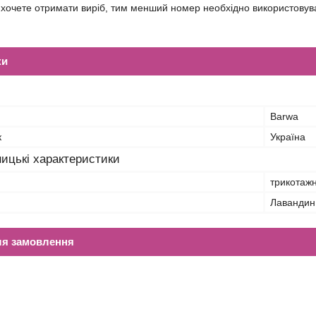
 хочете отримати виріб, тим менший номер необхідно використовув
ки
Barwa
к
Україна
ицькі характеристики
трикотажн
Лавандин
ля замовлення