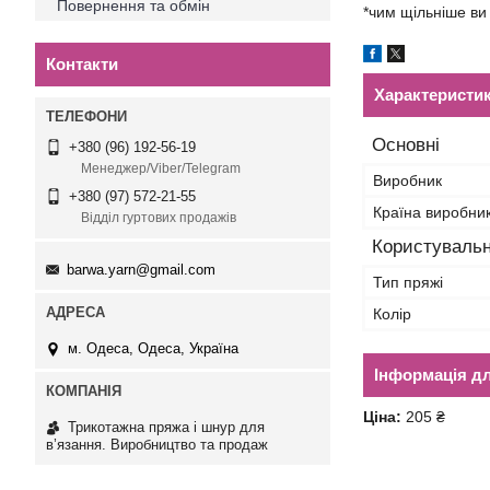
Повернення та обмін
*чим щільніше ви
Контакти
Характеристи
Основні
+380 (96) 192-56-19
Менеджер/Viber/Telegram
Виробник
+380 (97) 572-21-55
Країна виробни
Відділ гуртових продажів
Користувальн
barwa.yarn@gmail.com
Тип пряжі
Колір
м. Одеса, Одеса, Україна
Інформація д
Ціна:
205 ₴
Трикотажна пряжа і шнур для
в’язання. Виробництво та продаж