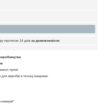
ру протягом 14 днів
за домовленістю
 виробництва
мм
ажної пряжі.
 для виробів в техніці макраме.
 номерів*