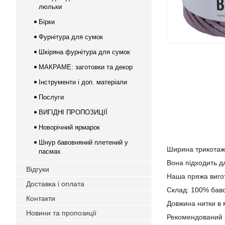
люльки
Бірки
Фурнітура для сумок
Шкіряна фурнітура для сумок
МАКРАМЕ: заготовки та декор
Інструменти і доп. матеріали
Послуги
ВИГІДНІ ПРОПОЗИЦІЇ
Новорічний ярмарок
Шнур бавовняний плетений у
Ширина трикотаж
пасмах
Вона підходить дл
Відгуки
Наша пряжа вигот
Доставка і оплата
Склад: 100% бав
Контакти
Довжина нитки в м
Новини та пропозиції
Рекомендований ро