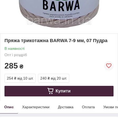
Пряжа трикотажна BARWA 7-9 мм, 07 Пудра
В наявності
Опт і роздріб
285
₴
254 ₴
від 10 шт.
240 ₴
від 20 шт.
Купити
Опис
Характеристики
Доставка
Оплата
Умови п