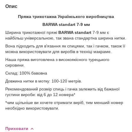
Опис
Пряжа трикотажна Українського виробництва
BARWA standart 7-9 мм
Ширина трикотажної пряжі
BARWA standart
7-9 мм є
найбільш універсальною, так звана стандартна ширина нитки.
Вона підходить для в'язання як спицями, так і гачком, також її
можна використовувати для виробів в техніці макраме.
Наша пряжа виготовлена з високоякісного турецького
сировини.
Склад: 100% бавовна
Довжина нитки в мотку: 100-120 метрів.
Рекомендований розмір спиць і гачка залежить від бажаної
густини вироби: від 6 до 12 номера*
*чим щільніше ви хочете отримати виріб, тим менший номер
необхідно використовувати.
Приховати