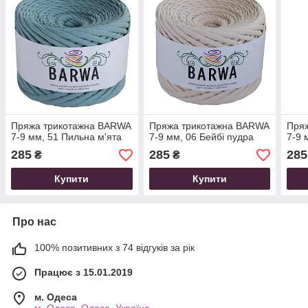
Пряжа трикотажна BARWA
Пряжа трикотажна BARWA
Пря
7-9 мм, 51 Пильна м'ята
7-9 мм, 06 Бейбі пудра
7-9 
285
285
285
₴
₴
Купити
Купити
Про нас
100% позитивних з 74 відгуків за рік
Працює з 15.01.2019
м. Одеса