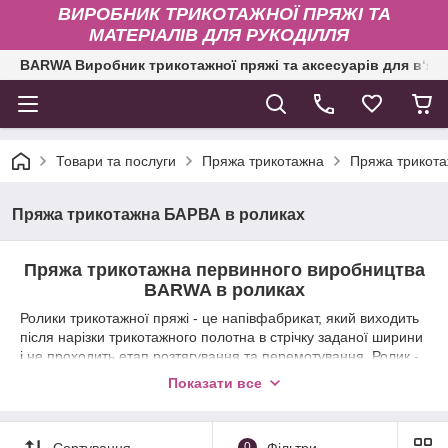
ВИРОБНИК ТРИКОТАЖНОЇ ПРЯЖІ ТА
МАТЕРІАЛІВ ДЛЯ РУКОДІЛЛЯ
BARWA Виробник трикотажної пряжі та аксесуарів для в‘яз
Товари та послуги
Пряжа трикотажна
Пряжа трикота
Пряжа трикотажна БАРВА в роликах
Пряжа трикотажна первинного виробництва
BARWA в роликах
Ролики трикотажної пряжі - це напівфабрикат, який виходить
після нарізки трикотажного полотна в стрічку заданої ширини
і не проходить етап розтягування та перемотування. Ролик -
це плоска широка стрічка, яку перед в'язанням необхідно
Показати все
витягати. Після того, як ви з середнім зусиллям розтягніть
стрічку в протилежні сторони, краї стрічки згорнуться
всередину, і ви отримаєте готову нитка для в'язання.
Сортування
0
Фільтри