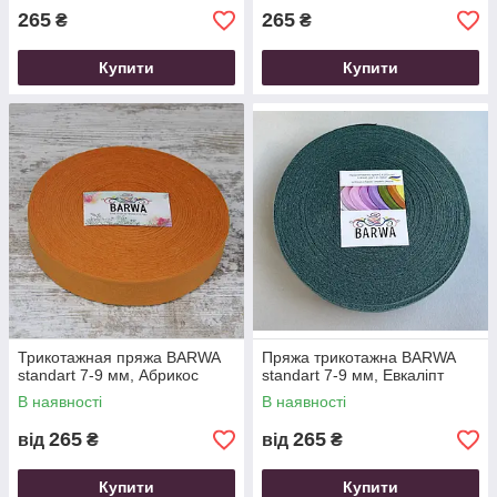
265
265
₴
₴
Купити
Купити
Трикотажная пряжа ВARWA
Пряжа трикотажна ВARWA
standart 7-9 мм, Абрикос
standart 7-9 мм, Евкаліпт
В наявності
В наявності
265
265
від
₴
від
₴
Купити
Купити