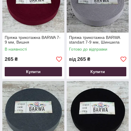
Пряжа трикотажна ВARWA 7-
Пряжа трикотажна ВARWA
9 мм, Вишня
standart 7-9 мм, Шиншила
В наявності
Готово до відправки
265
265
₴
від
₴
Купити
Купити