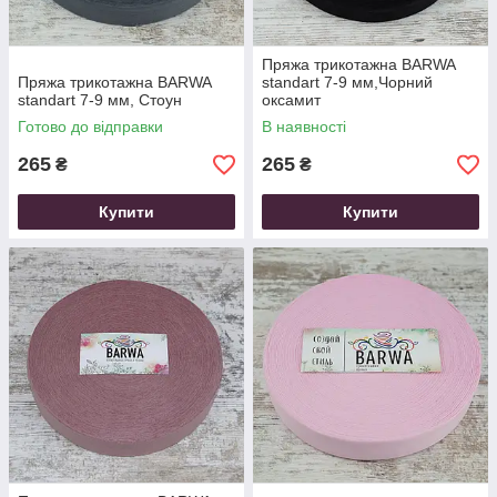
Пряжа трикотажна ВARWA
Пряжа трикотажна ВARWA
standart 7-9 мм,Чорний
standart 7-9 мм, Стоун
оксамит
Готово до відправки
В наявності
265
265
₴
₴
Купити
Купити