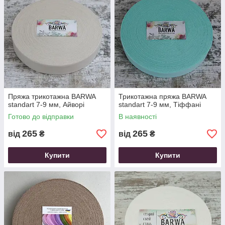
Пряжа трикотажна ВARWA
Трикотажна пряжа ВARWA
standart 7-9 мм, Айворі
standart 7-9 мм, Тіффані
Готово до відправки
В наявності
265
265
від
₴
від
₴
Купити
Купити