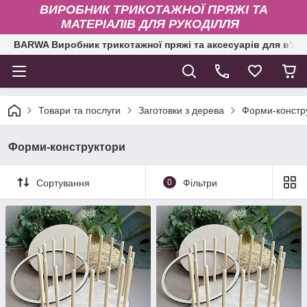
ВИРОБНИК ТРИКОТАЖНОЇ ПРЯЖІ ТА
МАТЕРІАЛІВ ДЛЯ РУКОДІЛЛЯ
BARWA Виробник трикотажної пряжі та аксесуарів для в‘яз
Товари та послуги
Заготовки з дерева
Форми-констр
Форми-конструктори
Сортування
0
Фільтри